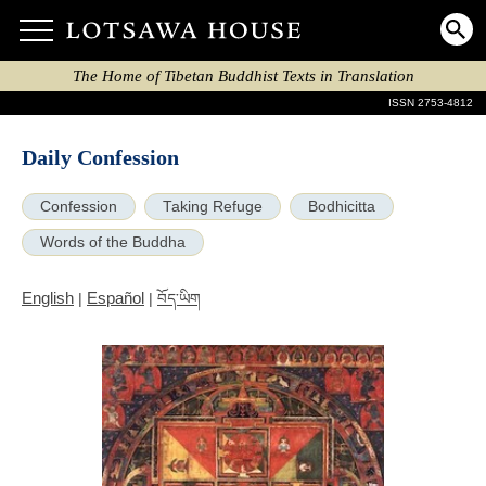
The Home of Tibetan Buddhist Texts in Translation
ISSN 2753-4812
Daily Confession
Confession
Taking Refuge
Bodhicitta
Words of the Buddha
English
Español
|
|
བོད་ཡིག