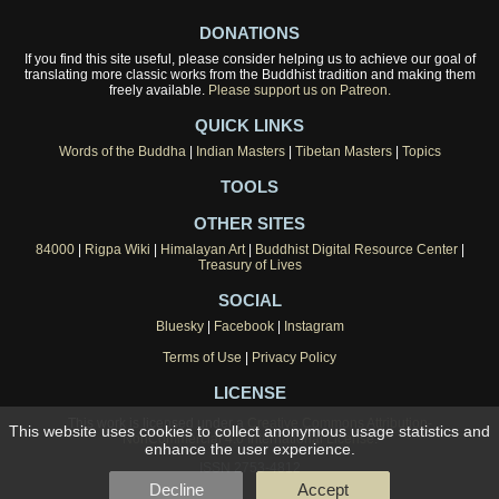
DONATIONS
If you find this site useful, please consider helping us to achieve our goal of
translating more classic works from the Buddhist tradition and making them
freely available.
Please support us on Patreon.
QUICK LINKS
Words of the Buddha
|
Indian Masters
|
Tibetan Masters
|
Topics
TOOLS
OTHER SITES
84000
|
Rigpa Wiki
|
Himalayan Art
|
Buddhist Digital Resource Center
|
Treasury of Lives
SOCIAL
Bluesky
|
Facebook
|
Instagram
Terms of Use
|
Privacy Policy
LICENSE
This work is licensed under a
Creative Commons Attribution-
This website uses cookies to collect anonymous usage statistics and
NonCommercial 4.0 International License
.
enhance the user experience.
ISSN 2753-4812
Decline
Accept