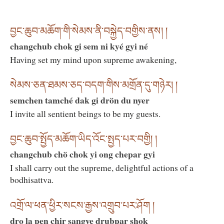
བྱང་ཆུབ་མཆོག་གི་སེམས་ནི་བསྐྱེད་བགྱིས་ནས། །
changchub chok gi sem ni kyé gyi né
Having set my mind upon supreme awakening,
སེམས་ཅན་ཐམས་ཅད་བདག་གིས་མགྲོན་དུ་གཉེར། །
semchen tamché dak gi drön du nyer
I invite all sentient beings to be my guests.
བྱང་ཆུབ་སྤྱོད་མཆོག་ཡིད་འོང་སྤྱད་པར་བགྱི། །
changchub chö chok yi ong chepar gyi
I shall carry out the supreme, delightful actions of a
bodhisattva.
འགྲོ་ལ་ཕན་ཕྱིར་སངས་རྒྱས་འགྲུབ་པར་ཤོག །
dro la pen chir sangye drubpar shok